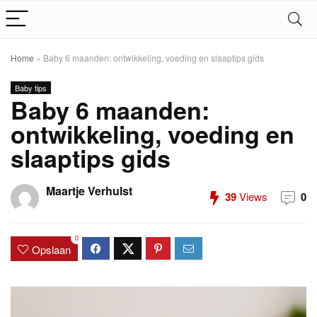
Home
»
Baby 6 maanden: ontwikkeling, voeding en slaaptips gids
Baby tips
Baby 6 maanden:
ontwikkeling, voeding en
slaaptips gids
Maartje Verhulst
39
Views
0
0
Opslaan