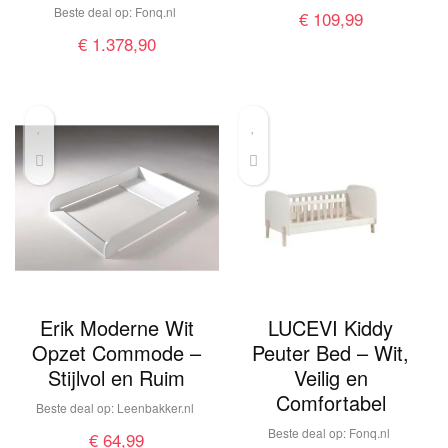
Beste deal op:
fonq.nl
€
109,99
€
1.378,90
Erik Moderne Wit
LUCEVI Kiddy
Opzet Commode –
Peuter Bed – Wit,
Stijlvol en Ruim
Veilig en
Comfortabel
Beste deal op:
leenbakker.nl
Beste deal op:
fonq.nl
€
64,99