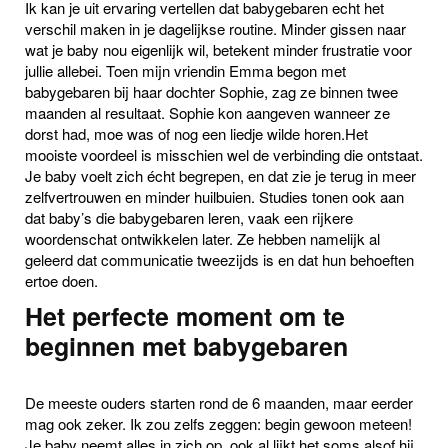
Ik kan je uit ervaring vertellen dat babygebaren echt het
verschil maken in je dagelijkse routine. Minder gissen naar
wat je baby nou eigenlijk wil, betekent minder frustratie voor
jullie allebei. Toen mijn vriendin Emma begon met
babygebaren bij haar dochter Sophie, zag ze binnen twee
maanden al resultaat. Sophie kon aangeven wanneer ze
dorst had, moe was of nog een liedje wilde horen.Het
mooiste voordeel is misschien wel de verbinding die ontstaat.
Je baby voelt zich écht begrepen, en dat zie je terug in meer
zelfvertrouwen en minder huilbuien. Studies tonen ook aan
dat baby’s die babygebaren leren, vaak een rijkere
woordenschat ontwikkelen later. Ze hebben namelijk al
geleerd dat communicatie tweezijds is en dat hun behoeften
ertoe doen.
Het perfecte moment om te
beginnen met babygebaren
De meeste ouders starten rond de 6 maanden, maar eerder
mag ook zeker. Ik zou zelfs zeggen: begin gewoon meteen!
Je baby neemt alles in zich op, ook al lijkt het soms alsof hij