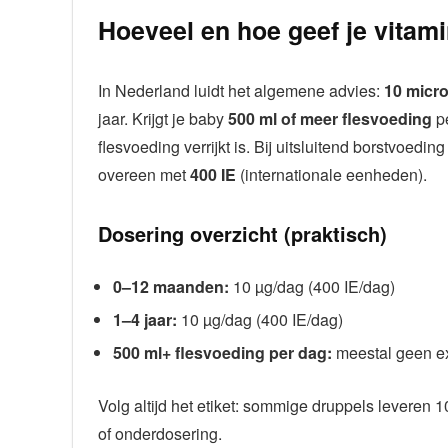
Hoeveel en hoe geef je vitam
In Nederland luidt het algemene advies:
10 micro
jaar. Krijgt je baby
500 ml of meer flesvoeding
pe
flesvoeding verrijkt is. Bij uitsluitend borstvoed
overeen met
400 IE
(internationale eenheden).
Dosering overzicht (praktisch)
0–12 maanden:
10 µg/dag (400 IE/dag)
1–4 jaar:
10 µg/dag (400 IE/dag)
500 ml+ flesvoeding per dag:
meestal geen ex
Volg altijd het etiket: sommige druppels leveren 
of onderdosering.