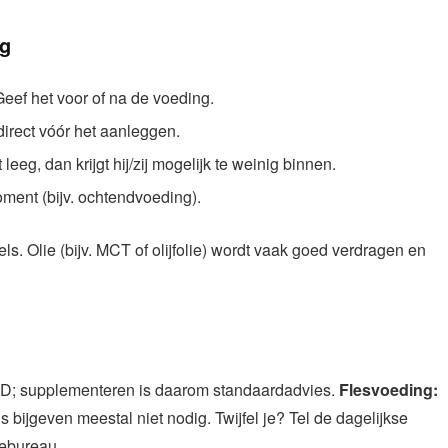
ig
eef het voor of na de voeding.
irect vóór het aanleggen.
 leeg, dan krijgt hij/zij mogelijk te weinig binnen.
ment (bijv. ochtendvoeding).
els. Olie (bijv. MCT of olijfolie) wordt vaak goed verdragen en
e D; supplementeren is daarom standaardadvies.
Flesvoeding:
 is bijgeven meestal niet nodig. Twijfel je? Tel de dagelijkse
iebureau.