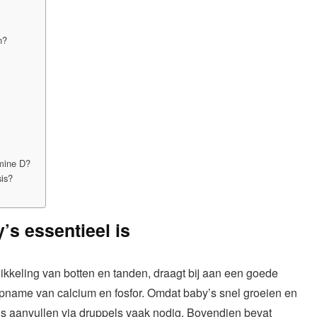
n?
?
amine D?
sis?
s essentieel is
kkeling van botten en tanden, draagt bij aan een goede
pname van calcium en fosfor. Omdat baby’s snel groeien en
), is aanvullen via druppels vaak nodig. Bovendien bevat