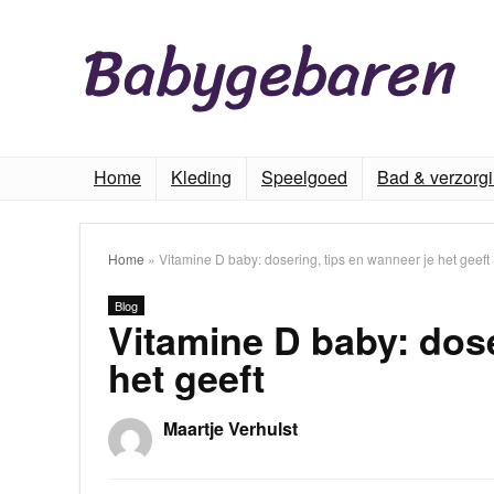
Home
Kleding
Speelgoed
Bad & verzorg
Home
»
Vitamine D baby: dosering, tips en wanneer je het geeft
Blog
Vitamine D baby: dose
het geeft
Maartje Verhulst