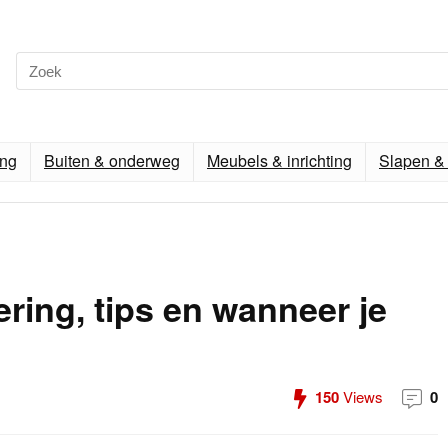
ing
Buiten & onderweg
Meubels & inrichting
Slapen & 
ring, tips en wanneer je
150
Views
0