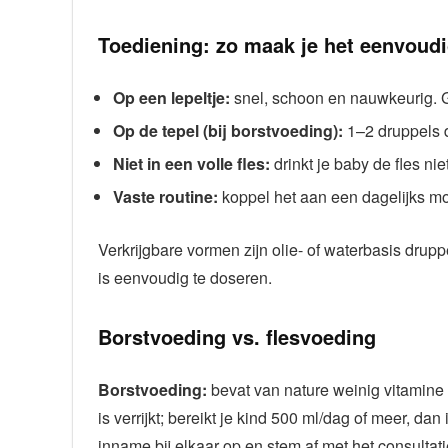
Toediening: zo maak je het eenvoud
Op een lepeltje:
snel, schoon en nauwkeurig. G
Op de tepel (bij borstvoeding):
1–2 druppels d
Niet in een volle fles:
drinkt je baby de fles niet
Vaste routine:
koppel het aan een dagelijks mo
Verkrijgbare vormen zijn olie- of waterbasis drupp
is eenvoudig te doseren.
Borstvoeding vs. flesvoeding
Borstvoeding:
bevat van nature weinig vitamin
is verrijkt; bereikt je kind 500 ml/dag of meer, dan
inname bij elkaar op en stem af met het consultat