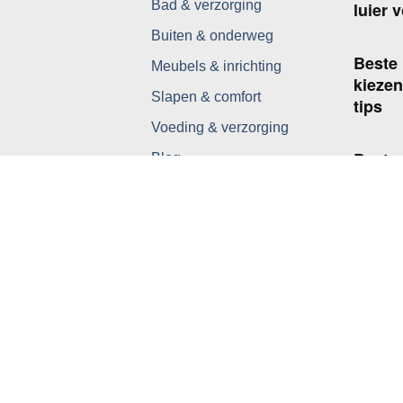
Bad & verzorging
luier 
Buiten & onderweg
Beste
Meubels & inrichting
kiezen
Slapen & comfort
tips
Voeding & verzorging
Beste 
Blog
fles v
Tips
Welke
beste 
Vitami
en wan