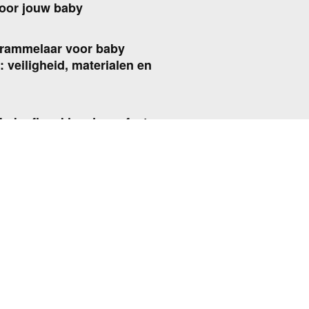
voor jouw baby
 rammelaar voor baby
: veiligheid, materialen en
baby fles: kies de perfecte
oor jouw baby
 hoestdrank voor baby het
is
ne D baby: dosering, tips
neer je het geeft