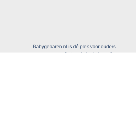
Babygebaren.nl is dé plek voor ouders
en verzorgers die hun baby beter willen
begrijpen. Ontdek handige producten,
duidelijke uitleg en praktische tips over
babygebaren en de ontwikkeling van je
kleintje.
Over ons
Verzending
Retourneren
Garantie
Adverteren