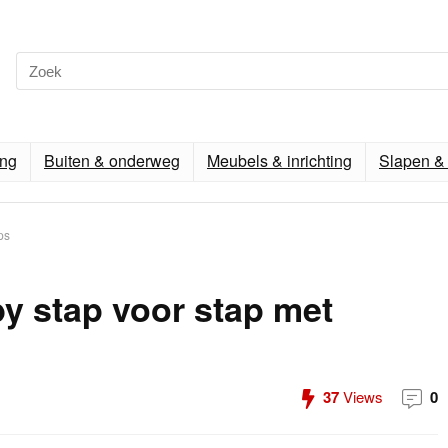
ing
Buiten & onderweg
Meubels & inrichting
Slapen & 
ps
y stap voor stap met
37
Views
0