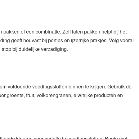
n pakken of een combinatie. Zelf laten pakken helpt bij het
g geeft houvast bij porties en ijzerrijke prakjes. Volg vooral
top bij duidelijke verzadiging.
m voldoende voedingsstoffen binnen te krijgen. Gebruik de
oor groente, fruit, volkorengranen, eiwitrijke producten en
chillende kleuren voor variatie in voedingsstoffen. Begin met