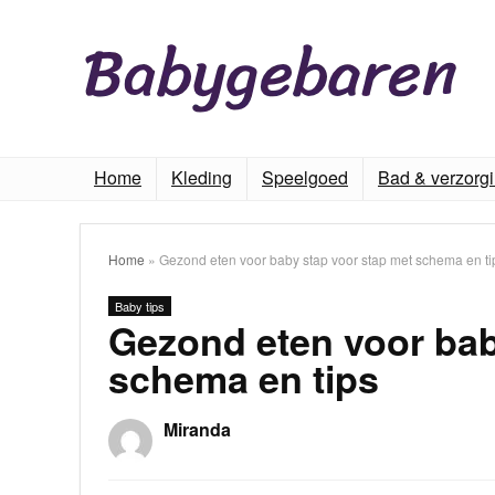
Home
Kleding
Speelgoed
Bad & verzorg
Home
»
Gezond eten voor baby stap voor stap met schema en ti
Baby tips
Gezond eten voor bab
schema en tips
Miranda