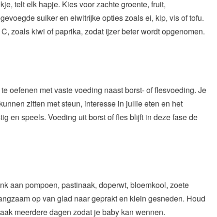
e, telt elk hapje. Kies voor zachte groente, fruit,
voegde suiker en eiwitrijke opties zoals ei, kip, vis of tofu.
, zoals kiwi of paprika, zodat ijzer beter wordt opgenomen.
te oefenen met vaste voeding naast borst- of flesvoeding. Je
unnen zitten met steun, interesse in jullie eten en het
g en speels. Voeding uit borst of fles blijft in deze fase de
 Denk aan pompoen, pastinaak, doperwt, bloemkool, zoete
 langzaam op van glad naar geprakt en klein gesneden. Houd
smaak meerdere dagen zodat je baby kan wennen.