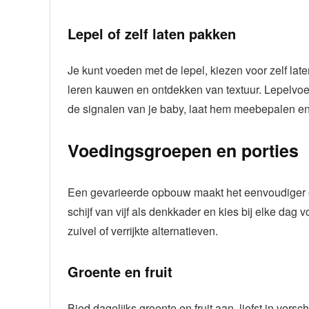
Lepel of zelf laten pakken
Je kunt voeden met de lepel, kiezen voor zelf late
leren kauwen en ontdekken van textuur. Lepelvoedin
de signalen van je baby, laat hem meebepalen en s
Voedingsgroepen en porties
Een gevarieerde opbouw maakt het eenvoudiger o
schijf van vijf als denkkader en kies bij elke dag v
zuivel of verrijkte alternatieven.
Groente en fruit
Bied dagelijks groente en fruit aan, liefst in vers