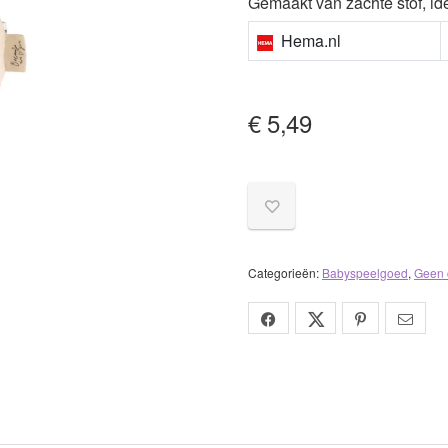
Gemaakt van zachte stof, id
Hema.nl
€
5,49
Categorieën:
Babyspeelgoed
,
Geen 