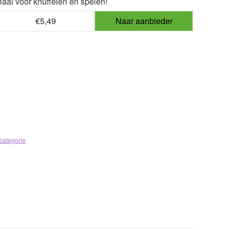
eaal voor knuffelen en spelen!
€5,49
Naar aanbieder
categorie