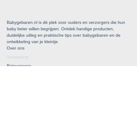
Babygebaren.nl is dé plek voor ouders en verzorgers die hun
baby beter willen begrijpen. Ontdek handige producten,
duidelijke uitleg en praktische tips over babygebaren en de
ontwikkeling van je kleintje.
Over ons
Verzending
Retourneren
Garantie
Adverteren
Contact
Gebaren woordenboek