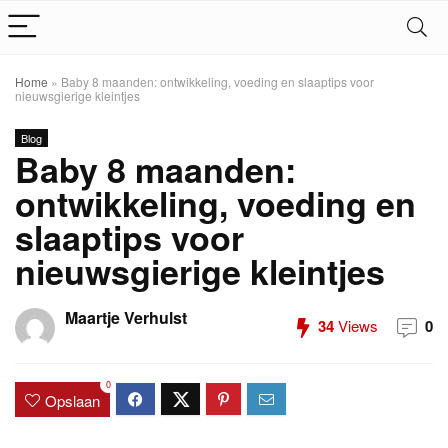
Home
»
Baby 8 maanden: ontwikkeling, voeding en slaaptips voor
nieuwsgierige kleintjes
Blog
Baby 8 maanden:
ontwikkeling, voeding en
slaaptips voor
nieuwsgierige kleintjes
Maartje Verhulst
34
Views
0
0
Opslaan