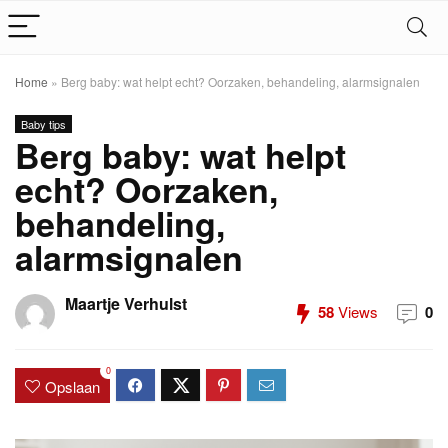
Home
»
Berg baby: wat helpt echt? Oorzaken, behandeling, alarmsignalen
Baby tips
Berg baby: wat helpt
echt? Oorzaken,
behandeling,
alarmsignalen
Maartje Verhulst
58
Views
0
0
Opslaan