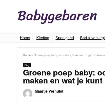
Home
Kleding
Speelgoed
Bad & verzorg
Home
»
Groene poep baby: oorzaken, wanneer zorgen maken en
Blog
Groene poep baby: o
maken en wat je kunt
Maartje Verhulst