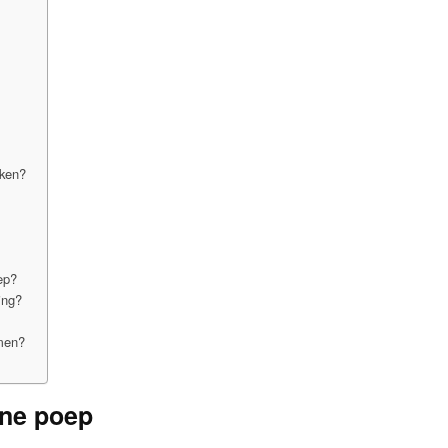
aken?
oep?
ing?
emen?
?
ene poep