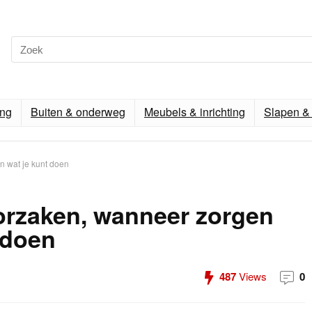
ing
Buiten & onderweg
Meubels & inrichting
Slapen & 
 wat je kunt doen
orzaken, wanneer zorgen
 doen
487
Views
0