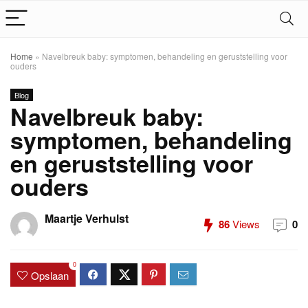
Home
»
Navelbreuk baby: symptomen, behandeling en geruststelling voor
ouders
Blog
Navelbreuk baby:
symptomen, behandeling
en geruststelling voor
ouders
Maartje Verhulst
86
Views
0
0
Opslaan