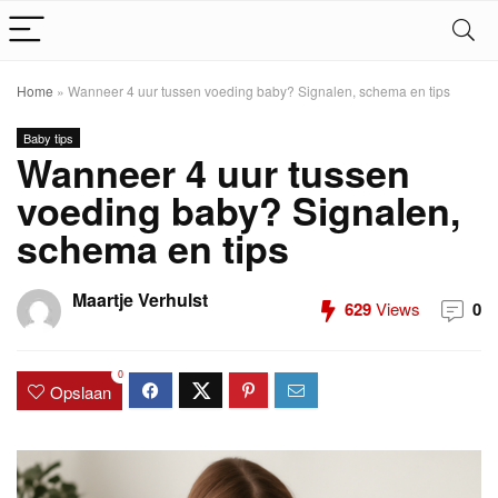
Home
»
Wanneer 4 uur tussen voeding baby? Signalen, schema en tips
Baby tips
Wanneer 4 uur tussen
voeding baby? Signalen,
schema en tips
Maartje Verhulst
629
Views
0
0
Opslaan