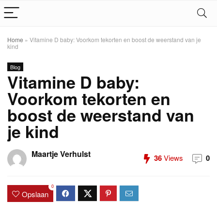
Home
»
Vitamine D baby: Voorkom tekorten en boost de weerstand van je
kind
Blog
Vitamine D baby:
Voorkom tekorten en
boost de weerstand van
je kind
Maartje Verhulst
36
Views
0
0
Opslaan