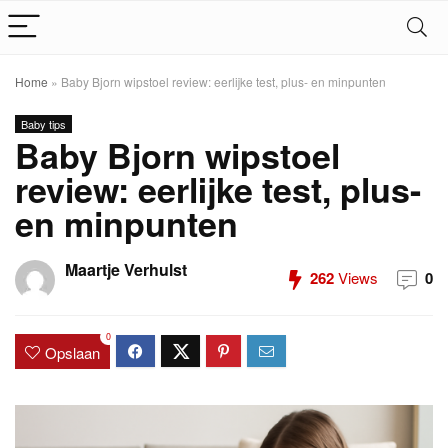
Home
»
Baby Bjorn wipstoel review: eerlijke test, plus- en minpunten
Baby tips
Baby Bjorn wipstoel
review: eerlijke test, plus-
en minpunten
Maartje Verhulst
262
Views
0
0
Opslaan