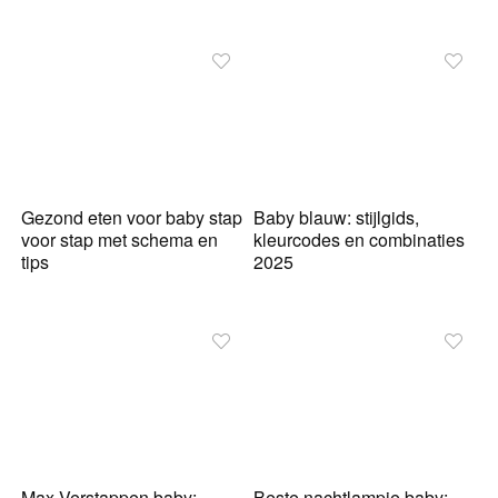
Gezond eten voor baby stap
Baby blauw: stijlgids,
voor stap met schema en
kleurcodes en combinaties
tips
2025
Max Verstappen baby:
Beste nachtlampje baby: