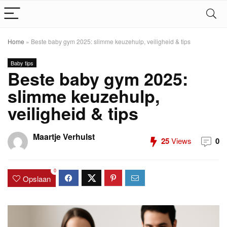
Home
»
Beste baby gym 2025: slimme keuzehulp, veiligheid & tips
Baby tips
Beste baby gym 2025:
slimme keuzehulp,
veiligheid & tips
Maartje Verhulst
25
Views
0
0
Opslaan