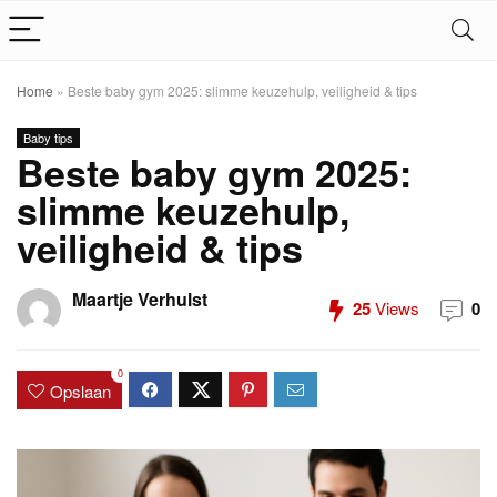
Home
»
Beste baby gym 2025: slimme keuzehulp, veiligheid & tips
Baby tips
Beste baby gym 2025:
slimme keuzehulp,
veiligheid & tips
Maartje Verhulst
25
Views
0
0
Opslaan