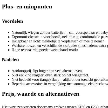
Plus- en minpunten
Voordelen
Natuurlijk wiegen zonder batterijen – stil, voorspelbaar en bab
Ergonomische steun voor hoofd, nek en rug; comfortabele pas
Inklapbaar en licht: makkelijk te verplaatsen of mee te nemen.
Wasbare hoezen en verschillende stofopties (mesh ademt extra 
Hoge restwaarde; goede tweedehandsmarkt.
Nadelen
Aankoopprijs ligt hoger dan veel alternatieven.
Niet elk kind reageert even sterk op het wiegeffect.
Niet bedoeld voor (lange) slaap – altijd onder toezicht gebruike
Beperkte accessoires in vergelijking met sommige elektrische v
Prijs, waarde en alternatieven
Nieuwprijzen variëren doorgaans grofweg tussen €160 en €230, afhank