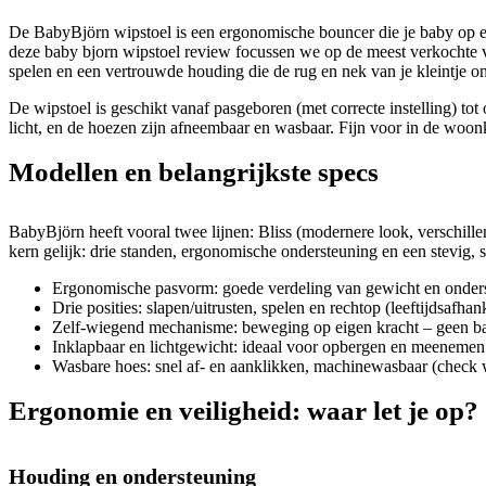
De BabyBjörn wipstoel is een ergonomische bouncer die je baby op e
deze baby bjorn wipstoel review focussen we op de meest verkochte var
spelen en een vertrouwde houding die de rug en nek van je kleintje on
De wipstoel is geschikt vanaf pasgeboren (met correcte instelling) tot o
licht, en de hoezen zijn afneembaar en wasbaar. Fijn voor in de wo
Modellen en belangrijkste specs
BabyBjörn heeft vooral twee lijnen: Bliss (modernere look, verschillen
kern gelijk: drie standen, ergonomische ondersteuning en een stevig, st
Ergonomische pasvorm: goede verdeling van gewicht en onders
Drie posities: slapen/uitrusten, spelen en rechtop (leeftijdsafhank
Zelf-wiegend mechanisme: beweging op eigen kracht – geen bat
Inklapbaar en lichtgewicht: ideaal voor opbergen en meenemen
Wasbare hoes: snel af- en aanklikken, machinewasbaar (check 
Ergonomie en veiligheid: waar let je op?
Houding en ondersteuning