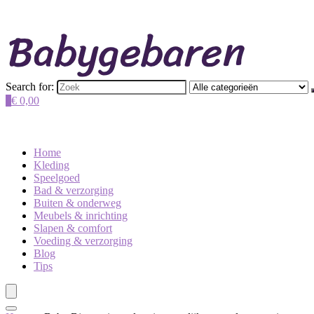
Search for:
0
€
0,00
Home
Kleding
Speelgoed
Bad & verzorging
Buiten & onderweg
Meubels & inrichting
Slapen & comfort
Voeding & verzorging
Blog
Tips