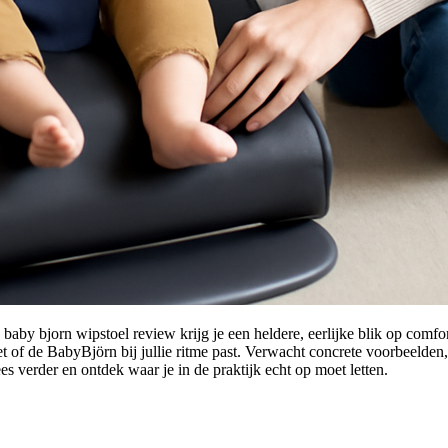
e baby bjorn wipstoel review krijg je een heldere, eerlijke blik op comfo
et of de BabyBjörn bij jullie ritme past. Verwacht concrete voorbeelden
 verder en ontdek waar je in de praktijk echt op moet letten.