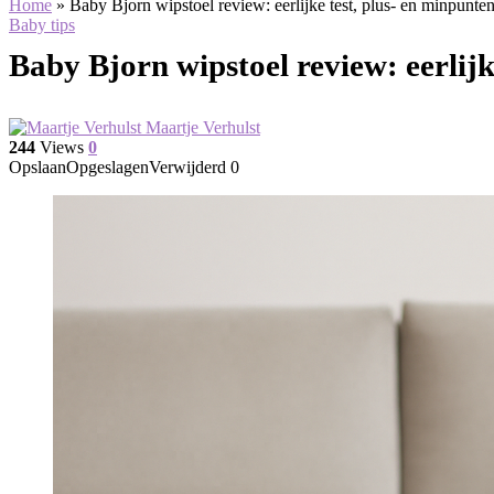
Home
»
Baby Bjorn wipstoel review: eerlijke test, plus- en minpunte
Baby tips
Baby Bjorn wipstoel review: eerlijk
Maartje Verhulst
244
Views
0
Opslaan
Opgeslagen
Verwijderd
0