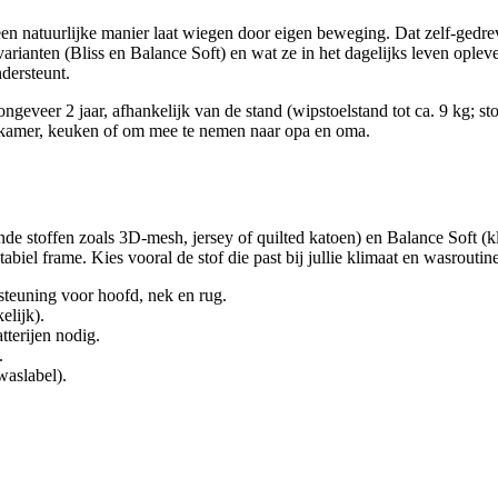
en natuurlijke manier laat wiegen door eigen beweging. Dat zelf-gedr
ianten (Bliss en Balance Soft) en wat ze in het dagelijks leven opleve
dersteunt.
ngeveer 2 jaar, afhankelijk van de stand (wipstoelstand tot ca. 9 kg; stoe
onkamer, keuken of om mee te nemen naar opa en oma.
de stoffen zoals 3D-mesh, jersey of quilted katoen) en Balance Soft (kl
abiel frame. Kies vooral de stof die past bij jullie klimaat en wasroutine
teuning voor hoofd, nek en rug.
elijk).
terijen nodig.
.
waslabel).