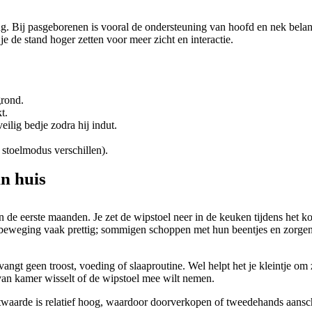
. Bij pasgeborenen is vooral de ondersteuning van hoofd en nek belangri
je de stand hoger zetten voor meer zicht en interactie.
grond.
t.
eilig bedje zodra hij indut.
 stoelmodus verschillen).
in huis
 in de eerste maanden. Je zet de wipstoel neer in de keuken tijdens het
beweging vaak prettig; sommigen schoppen met hun beentjes en zorgen z
een troost, voeding of slaaproutine. Wel helpt het je kleintje om zelfs
 van kamer wisselt of de wipstoel mee wilt nemen.
stwaarde is relatief hoog, waardoor doorverkopen of tweedehands aansch