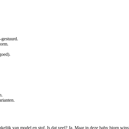
y-gestuurd.
vorm.
goed).
n.
arianten.
elijk van model en stof. Is dat veel? Ja. Maar in deze baby bjorn wips