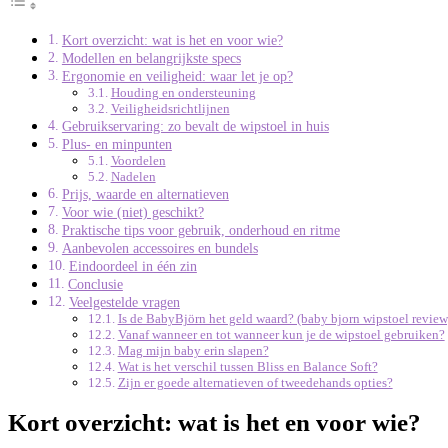
Kort overzicht: wat is het en voor wie?
Modellen en belangrijkste specs
Ergonomie en veiligheid: waar let je op?
Houding en ondersteuning
Veiligheidsrichtlijnen
Gebruikservaring: zo bevalt de wipstoel in huis
Plus- en minpunten
Voordelen
Nadelen
Prijs, waarde en alternatieven
Voor wie (niet) geschikt?
Praktische tips voor gebruik, onderhoud en ritme
Aanbevolen accessoires en bundels
Eindoordeel in één zin
Conclusie
Veelgestelde vragen
Is de BabyBjörn het geld waard? (baby bjorn wipstoel review
Vanaf wanneer en tot wanneer kun je de wipstoel gebruiken?
Mag mijn baby erin slapen?
Wat is het verschil tussen Bliss en Balance Soft?
Zijn er goede alternatieven of tweedehands opties?
Kort overzicht: wat is het en voor wie?