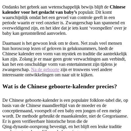
Ondanks het gebrek aan wetenschappelijk bewijs blijft de
Chinese
kalender voor het geslacht van baby’s
populair. Dit komt
waarschijnlijk omdat het een gevoel van controle geeft in een
periode waarin er veel onzeker is. Zwangerschap kan spannend en
overweldigend zijn, en het idee dat je iets kunt ‘voorspellen’ over je
baby kan geruststellend aanvoelen.
Daarnaast is het gewoon leuk om te doen. Net zoals veel mensen
hun horoscoop lezen of geloven in geluksnummers, biedt de
Chinese kalender een vorm van mystiek en traditie die aantrekkelijk
kan zijn. Zolang je er maar geen grote verwachtingen aan verbindt,
kan het een onschuldige vorm van entertainment zijn tijdens je
zwangerschap.
Na de geboorte
zijn er trouwens veel andere
interessante ontwikkelingen om naar uit te kijken.
Wat is de Chinese geboorte‑kalender precies?
De Chinese geboorte‑kalender is een populaire folklore‑tabel die, op
basis van de Chinese maandleeftijd van de moeder en de
conceptiemaand, voorspelt of een baby een jongen of een meisje
wordt. De methode gebruikt de maankalender, niet de Gregoriaanse.
Er is geen verifieerbare historische bron die de
Qing‑dynastie‑oorsprong bevestigt, en het blijft een leuke traditie