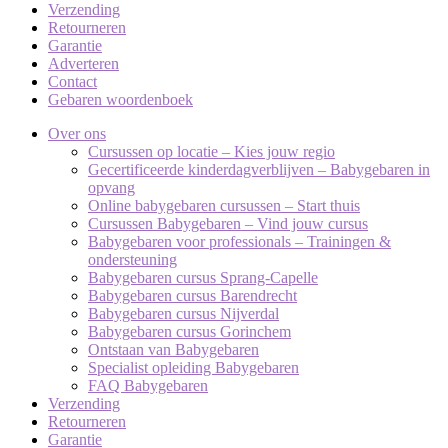
Verzending
Retourneren
Garantie
Adverteren
Contact
Gebaren woordenboek
Over ons
Cursussen op locatie – Kies jouw regio
Gecertificeerde kinderdagverblijven – Babygebaren in
opvang
Online babygebaren cursussen – Start thuis
Cursussen Babygebaren – Vind jouw cursus
Babygebaren voor professionals – Trainingen &
ondersteuning
Babygebaren cursus Sprang-Capelle
Babygebaren cursus Barendrecht
Babygebaren cursus Nijverdal
Babygebaren cursus Gorinchem
Ontstaan van Babygebaren
Specialist opleiding Babygebaren
FAQ Babygebaren
Verzending
Retourneren
Garantie