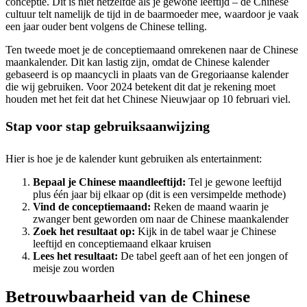
conceptie. Dit is niet hetzelfde als je gewone leeftijd – de Chinese
cultuur telt namelijk de tijd in de baarmoeder mee, waardoor je vaak
een jaar ouder bent volgens de Chinese telling.
Ten tweede moet je de conceptiemaand omrekenen naar de Chinese
maankalender. Dit kan lastig zijn, omdat de Chinese kalender
gebaseerd is op maancycli in plaats van de Gregoriaanse kalender
die wij gebruiken. Voor 2024 betekent dit dat je rekening moet
houden met het feit dat het Chinese Nieuwjaar op 10 februari viel.
Stap voor stap gebruiksaanwijzing
Hier is hoe je de kalender kunt gebruiken als entertainment:
Bepaal je Chinese maandleeftijd:
Tel je gewone leeftijd
plus één jaar bij elkaar op (dit is een versimpelde methode)
Vind de conceptiemaand:
Reken de maand waarin je
zwanger bent geworden om naar de Chinese maankalender
Zoek het resultaat op:
Kijk in de tabel waar je Chinese
leeftijd en conceptiemaand elkaar kruisen
Lees het resultaat:
De tabel geeft aan of het een jongen of
meisje zou worden
Betrouwbaarheid van de Chinese