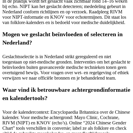
In de praktijk wordt het geslacht vaak zichtbaar rond 14–16 weken
bij echo. NIPT kan het geslacht detecteren; mededeling gebeurt in
Nederland conform richtlijnen en op verzoek. Raadpleeg RIVM
voor NIPT‑informatie en KNOV voor echotermijnen. Dit staat los
van folklore‑kalenders en is bedoeld voor medische duidelijkheid.
Mogen we geslacht beïnvloeden of selecteren in
Nederland?
Geslachtsselectie is in Nederland strikt gereguleerd en niet
toegestaan op niet‑medische gronden. Interventies om het geslacht te
beïnvloeden buiten geavanceerde medische technieken tonen geen
overtuigend bewijs. Voor vragen over wet‑ en regelgeving of ethiek
verwijzen we naar officiële bronnen en je behandelend team.
Waar vind ik betrouwbare achtergrondinformatie
en kalendertools?
Voor de kalendercontext: Encyclopaedia Britannica over de Chinese
kalender. Voor medische achtergrond: Mayo Clinic, Cochrane,
RIVM (NIPT) en KNOV (echo’s). Online “2024 Chinese Gender
Chart” tools verschillen in conversie; label ze als folklore en check