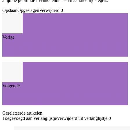
altijd de gebruikte maankalender‑ en maandleeftijdsregels.
Opslaan
Opgeslagen
Verwijderd
0
Vorige
Slaapregressie baby: oorzaken, tips en snel weer rust in
huis
Volgende
Wanneer kruipt een baby: ontdek mijlpalen, signalen
en tips voor ouders
Gerelateerde artikelen
Toegevoegd aan verlanglijstje
Verwijderd uit verlanglijstje
0