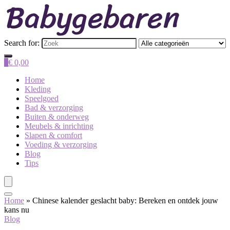
Search for:
0
€
0,00
Home
Kleding
Speelgoed
Bad & verzorging
Buiten & onderweg
Meubels & inrichting
Slapen & comfort
Voeding & verzorging
Blog
Tips
Home
»
Chinese kalender geslacht baby: Bereken en ontdek jouw
kans nu
Blog