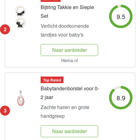
Bijtring Takkie en Siepie
9.5
Set
Verlicht doorkomende
2
tandjes voor baby's
Naar aanbieder
Hema.nl
Top Rated
Babytandenborstel voor 0-
8.9
2 jaar
Zachte haren en grote
3
handgreep
Naar aanbieder