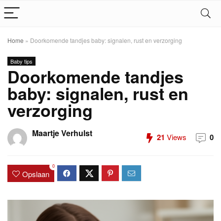
Home
»
Doorkomende tandjes baby: signalen, rust en verzorging
Baby tips
Doorkomende tandjes
baby: signalen, rust en
verzorging
Maartje Verhulst
21
Views
0
0
Opslaan