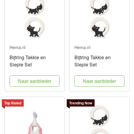
Hema.nl
Hema.nl
Bijtring Takkie en
Bijtring Takkie en
Siepie Set
Siepie Set
Naar aanbieder
Naar aanbieder
Top Rated
Trending Now