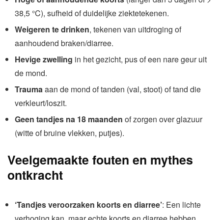
38,5 °C), sufheid of duidelijke ziektetekenen.
Weigeren te drinken
, tekenen van uitdroging of
aanhoudend braken/diarree.
Hevige zwelling
in het gezicht, pus of een nare geur uit
de mond.
Trauma
aan de mond of tanden (val, stoot) of tand die
verkleurt/loszit.
Geen tandjes na 18 maanden
of zorgen over glazuur
(witte of bruine vlekken, putjes).
Veelgemaakte fouten en mythes
ontkracht
‘Tandjes veroorzaken koorts en diarree’
: Een lichte
verhoging kan, maar echte koorts en diarree hebben