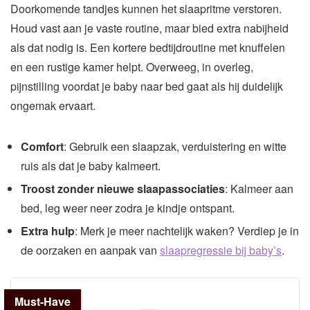
Doorkomende tandjes kunnen het slaapritme verstoren.
Houd vast aan je vaste routine, maar bied extra nabijheid
als dat nodig is. Een kortere bedtijdroutine met knuffelen
en een rustige kamer helpt. Overweeg, in overleg,
pijnstilling voordat je baby naar bed gaat als hij duidelijk
ongemak ervaart.
Comfort
: Gebruik een slaapzak, verduistering en witte
ruis als dat je baby kalmeert.
Troost zonder nieuwe slaapassociaties
: Kalmeer aan
bed, leg weer neer zodra je kindje ontspant.
Extra hulp
: Merk je meer nachtelijk waken? Verdiep je in
de oorzaken en aanpak van
slaapregressie bij baby’s
.
Must-Have