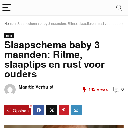
Home
»
Slaapschema baby 3 maanden: Ritme, slaaptips en rust voor ouders
Blog
Slaapschema baby 3
maanden: Ritme,
slaaptips en rust voor
ouders
Maartje Verhulst
143
Views
0
0
Opslaan