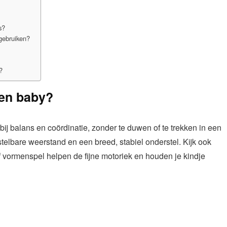
s?
gebruiken?
?
gen baby?
ij balans en coördinatie, zonder te duwen of te trekken in een
telbare weerstand en een breed, stabiel onderstel. Kijk ook
f vormenspel helpen de fijne motoriek en houden je kindje