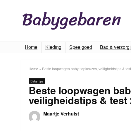
Home
Kleding
Speelgoed
Bad & verzorg
Home
»
Beste loopwagen baby: topkeuzes, veiligheidstips & tes
Baby tips
Beste loopwagen bab
veiligheidstips & test
Maartje Verhulst