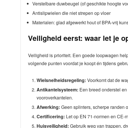
Verstelbare duwbeugel (of geschikte hoogte voo
Antislipwielen die niet strepen op vloer
Materialen: glad afgewerkt hout of BPA-vrij kuns
Veiligheid eerst: waar let je o
Veiligheid is prioriteit. Een goede loopwagen hel
volgende punten voordat je koopt én tijdens gebru
Wielsnelheidsregeling:
Voorkomt dat de wag
Antikantelsysteem:
Een breed onderstel en
vooroverkantelen.
Afwerking:
Geen splinters, scherpe randen o
Certificering:
Let op EN 71-normen en CE-m
Huisveiligheid:
Gebruik weg van trappen, dre