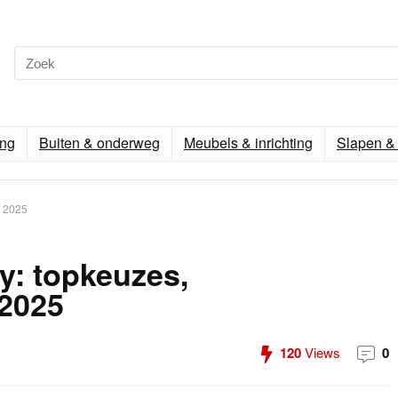
ing
Buiten & onderweg
Meubels & inrichting
Slapen & 
t 2025
y: topkeuzes,
 2025
120
Views
0